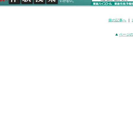
前の記事へ
|
ページ