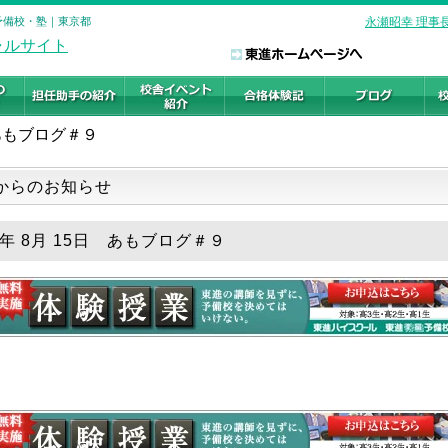
の予備校・塾｜東京都
永瀬昭幸 理事
あもブログ＃９
からのお知らせ
8年 8月 15日 あもブログ＃９