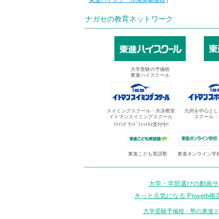
東進ハイスクール海浜幕張校
|
ナガセの教育ネットワーク
大学受験の予備校
東進ハイスクール
スイミングスクール・水泳教室
九州を中心とし
イトマンスイミングスクール
スクール・
ｲﾄﾏﾝｸﾞﾗﾝﾄﾞﾌｨｯﾄﾈｽ受付中!
東進オンライン学
東進こども英語塾
大学・学部選びの動画サイ
きっと元気になる Proverb格
大学受験予備校・塾の東進ド