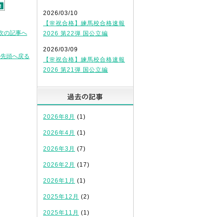
2026/03/10
【🌸祝合格】練馬校合格速報
次の記事へ
2026 第22弾 国公立編
2026/03/09
の先頭へ戻る
【🌸祝合格】練馬校合格速報
2026 第21弾 国公立編
過去の記事
2026年8月
(1)
2026年4月
(1)
2026年3月
(7)
2026年2月
(17)
2026年1月
(1)
2025年12月
(2)
2025年11月
(1)