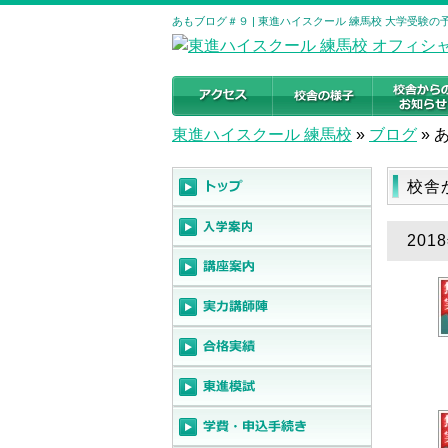
あもブログ＃９ | 東進ハイスクール 練馬校 大学受験
東進ハイスクール 練馬校
»
ブログ
»
校舎
201