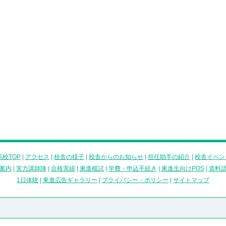
校TOP
|
アクセス
|
校舎の様子
|
校舎からのお知らせ
|
担任助手の紹介
|
校舎イベン
案内
|
実力講師陣
|
合格実績
|
東進模試
|
学費・申込手続き
|
東進生向けPOS
|
資料
1日体験
|
東進広告ギャラリー
|
プライバシー・ポリシー
|
サイトマップ