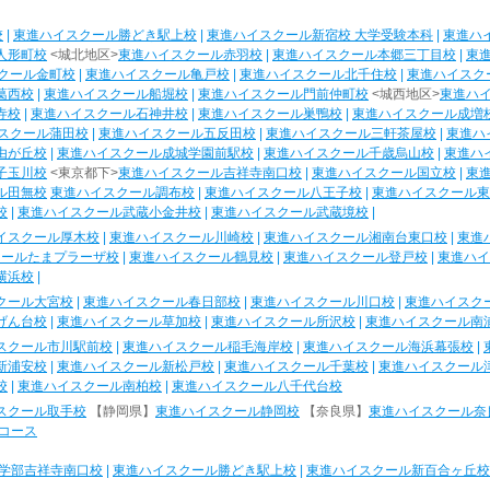
校
|
東進ハイスクール勝どき駅上校
|
東進ハイスクール新宿校 大学受験本科
|
東進ハ
人形町校
<城北地区>
東進ハイスクール赤羽校
|
東進ハイスクール本郷三丁目校
|
東
クール金町校
|
東進ハイスクール亀戸校
|
東進ハイスクール北千住校
|
東進ハイスク
葛西校
|
東進ハイスクール船堀校
|
東進ハイスクール門前仲町校
<城西地区>
東進ハ
寺校
|
東進ハイスクール石神井校
|
東進ハイスクール巣鴨校
|
東進ハイスクール成増
スクール蒲田校
|
東進ハイスクール五反田校
|
東進ハイスクール三軒茶屋校
|
東進ハ
由が丘校
|
東進ハイスクール成城学園前駅校
|
東進ハイスクール千歳烏山校
|
東進ハ
子玉川校
<東京都下>
東進ハイスクール吉祥寺南口校
|
東進ハイスクール国立校
|
東
ル田無校
東進ハイスクール調布校
|
東進ハイスクール八王子校
|
東進ハイスクール東
校
|
東進ハイスクール武蔵小金井校
|
東進ハイスクール武蔵境校
|
イスクール厚木校
|
東進ハイスクール川崎校
|
東進ハイスクール湘南台東口校
|
東進
クールたまプラーザ校
|
東進ハイスクール鶴見校
|
東進ハイスクール登戸校
|
東進ハイ
横浜校
|
クール大宮校
|
東進ハイスクール春日部校
|
東進ハイスクール川口校
|
東進ハイスク
げん台校
|
東進ハイスクール草加校
|
東進ハイスクール所沢校
|
東進ハイスクール南
スクール市川駅前校
|
東進ハイスクール稲毛海岸校
|
東進ハイスクール海浜幕張校
|
新浦安校
|
東進ハイスクール新松戸校
|
東進ハイスクール千葉校
|
東進ハイスクール
校
|
東進ハイスクール南柏校
|
東進ハイスクール八千代台校
スクール取手校
【静岡県】
東進ハイスクール静岡校
【奈良県】
東進ハイスクール奈
コース
学部吉祥寺南口校
|
東進ハイスクール勝どき駅上校
|
東進ハイスクール新百合ヶ丘校