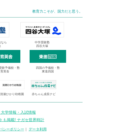
教育力こそが、国力だと思う。
抜なら
中学受験塾
塾
四谷大塚
受験予備校・塾
四国の予備校・塾
進育英舎
東進四国
清瀬ひかり幼稚園
赤ちゃん成長ナビ
 大学情報・入試情報
トも掲載! ナガセ世界時計
バシーポリシー
｜
データ利用