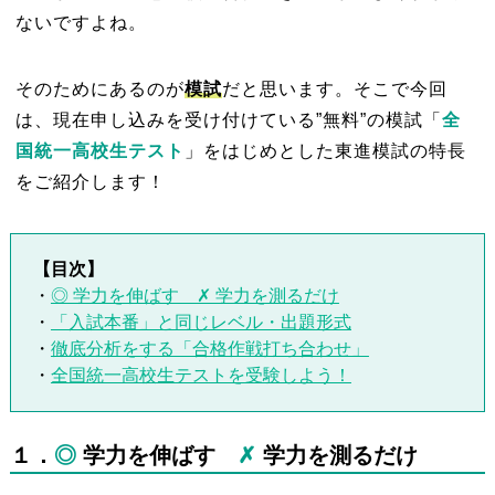
ないですよね。
そのためにあるのが
模試
だと思います。そこで今回
は、現在申し込みを受け付けている”無料”の模試「
全
国統一高校生テスト
」をはじめとした東進模試
の特長
をご紹介します！
【目次】
・
◎ 学力を伸ばす ✗ 学力を測るだけ
・
「入試本番」と同じレベル・出題形式
・
徹底分析をする「合格作戦打ち合わせ」
・
全国統一高校生テストを受験しよう！
１
．
◎
学力を伸ばす
✗
学力を測るだけ