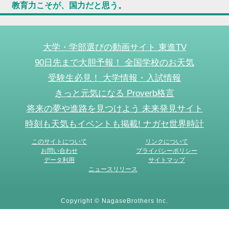
教育力こそが、国力だと思う。
大学・学部選びの動画サイト 東進TV
90日先まで大胆予報！ 全国学校のお天気
受験生必見！ 大学情報・入試情報
きっと元気になる Proverb格言
将来の夢や進路を見つけよう 未来発見サイト
時刻も天気もイベントも掲載! ナガセ世界時計
このサイトについて
リンクについて
お問い合わせ
プライバシーポリシー
データ利用
サイトマップ
ニュースリリース
Copyright © NagaseBrothers Inc.