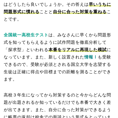
はどうしたら良いでしょうか。その答えは
早いうちに
問題形式に慣れる
ことと
自分に合った対策を重ねる
こ
とです。
全国統一高校生テスト
は、みなさんに早くから問題形
式を知ってもらえるように試作問題を徹底分析して
「探求型」といわれる
本番をリアルに再現した模試
に
なっています。また、新しく設置された
情報Ⅰ
も受験
できるので、受験が必須とされる国立大学を志望する
生徒は正確に得点や目標までの距離を測ることができ
ます。
高校３年生になってから対策するのと今からどんな問
題が出題されるか知っているだけでも本番で大きく差
が出てきます。
また、自分に合った対策ができるよう
に帳票の返却は校舎での面談という形式をとっていま