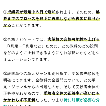
①
成績表が最短中５日で返却
されます。そのため、
解
答までのプロセスを鮮明に再現しながら復習に取りか
かる
ことができます。
②合格ナビゲートでは、
志望校の合格可能性を上げる
（D判定→C判定など）ために、どの教科のどの設問
をどのように正解できるようになれば良いかなどをシ
ミュレーションできます。
③設問単位の単元ジャンル別分析で、学習優先順位を
明確にできます。全教科の全設問について、どの単
元・ジャンルからの出題なのか、そして受験者全体の
正答率がわかるので、
受験者全体の正答率が高いにも
かかわらず不正解
だった、つまり
特に対策が必要な分