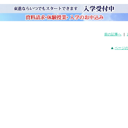
前の記事へ
|
ページ