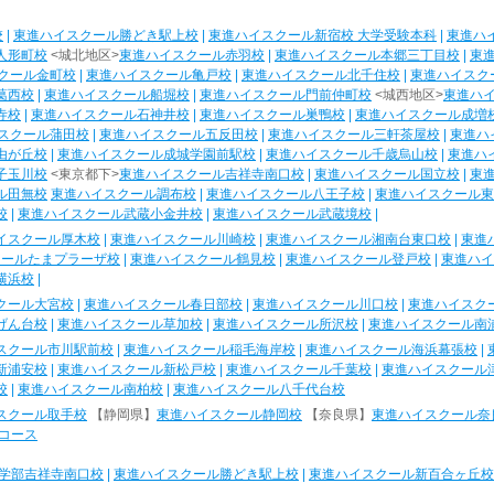
校
|
東進ハイスクール勝どき駅上校
|
東進ハイスクール新宿校 大学受験本科
|
東進ハ
人形町校
<城北地区>
東進ハイスクール赤羽校
|
東進ハイスクール本郷三丁目校
|
東
クール金町校
|
東進ハイスクール亀戸校
|
東進ハイスクール北千住校
|
東進ハイスク
葛西校
|
東進ハイスクール船堀校
|
東進ハイスクール門前仲町校
<城西地区>
東進ハ
寺校
|
東進ハイスクール石神井校
|
東進ハイスクール巣鴨校
|
東進ハイスクール成増
スクール蒲田校
|
東進ハイスクール五反田校
|
東進ハイスクール三軒茶屋校
|
東進ハ
由が丘校
|
東進ハイスクール成城学園前駅校
|
東進ハイスクール千歳烏山校
|
東進ハ
子玉川校
<東京都下>
東進ハイスクール吉祥寺南口校
|
東進ハイスクール国立校
|
東
ル田無校
東進ハイスクール調布校
|
東進ハイスクール八王子校
|
東進ハイスクール東
校
|
東進ハイスクール武蔵小金井校
|
東進ハイスクール武蔵境校
|
イスクール厚木校
|
東進ハイスクール川崎校
|
東進ハイスクール湘南台東口校
|
東進
クールたまプラーザ校
|
東進ハイスクール鶴見校
|
東進ハイスクール登戸校
|
東進ハイ
横浜校
|
クール大宮校
|
東進ハイスクール春日部校
|
東進ハイスクール川口校
|
東進ハイスク
げん台校
|
東進ハイスクール草加校
|
東進ハイスクール所沢校
|
東進ハイスクール南
スクール市川駅前校
|
東進ハイスクール稲毛海岸校
|
東進ハイスクール海浜幕張校
|
新浦安校
|
東進ハイスクール新松戸校
|
東進ハイスクール千葉校
|
東進ハイスクール
校
|
東進ハイスクール南柏校
|
東進ハイスクール八千代台校
スクール取手校
【静岡県】
東進ハイスクール静岡校
【奈良県】
東進ハイスクール奈
コース
学部吉祥寺南口校
|
東進ハイスクール勝どき駅上校
|
東進ハイスクール新百合ヶ丘校