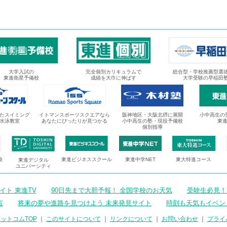
大学入試の
完全個別カリキュラムで
総合型・学校推薦型選
東進衛星予備校
成績を大巾に伸ばす
大学受験の早稲田
たスイミング
イトマンスポーツスクエアなら
阪神地区・大阪北摂に展開
小中高生の
水泳教室
あなたにぴったりが見つかる
小中高生の塾・現役予備校
東
個別指導
校
東進ビジネススクール
東進中学NET
東大特進コース
東進デジタル
ユニバーシティ
ト 東進TV
90日先まで大胆予報！ 全国学校のお天気
受験生必見！
言
将来の夢や進路を見つけよう 未来発見サイト
時刻も天気もイベン
ットコムTOP
｜
このサイトについて
｜
リンクについて
｜
お問い合わせ
｜
プライ