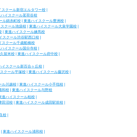
イスクール新宿エルタワー校
|
進ハイスクール茗荷谷校
ール錦糸町校
|
東進ハイスクール豊洲校
|
イスクール池袋校
|
東進ハイスクール大泉学園校
|
校
|
東進ハイスクール練馬校
イスクール渋谷駅西口校
|
イスクール千歳船橋校
進ハイスクール国分寺校
|
久留米校
|
東進ハイスクール府中校
|
ハイスクール新百合ヶ丘校
|
スクール平塚校
|
東進ハイスクール藤沢校
|
ール川越校
|
東進ハイスクール小手指校
|
浦和校
|
東進ハイスクール与野校
東進ハイスクール柏校
|
津田沼校
|
東進ハイスクール成田駅前校
|
良校
|
|
東進ハイスクール浦和校
|