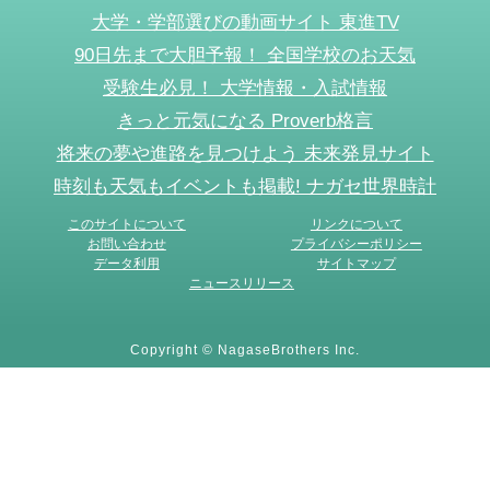
大学・学部選びの動画サイト 東進TV
90日先まで大胆予報！ 全国学校のお天気
受験生必見！ 大学情報・入試情報
きっと元気になる Proverb格言
将来の夢や進路を見つけよう 未来発見サイト
時刻も天気もイベントも掲載! ナガセ世界時計
このサイトについて
リンクについて
お問い合わせ
プライバシーポリシー
データ利用
サイトマップ
ニュースリリース
Copyright © NagaseBrothers Inc.