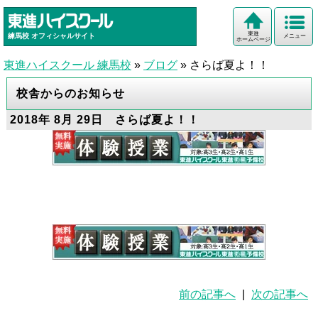
東進
練馬校
オフィシャルサイト
メニュー
ホームページ
東進ハイスクール 練馬校
»
ブログ
»
さらば夏よ！！
校舎からのお知らせ
2018年 8月 29日 さらば夏よ！！
前の記事へ
|
次の記事へ