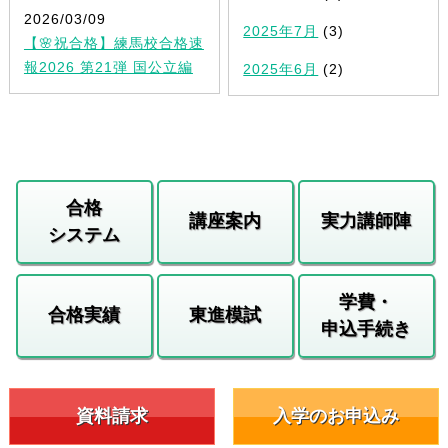
2026/03/09
2025年7月
(3)
【🌸祝合格】練馬校合格速
報2026 第21弾 国公立編
2025年6月
(2)
合格
講座案内
実力講師陣
システム
学費・
合格実績
東進模試
申込手続き
資料請求
入学のお申込み