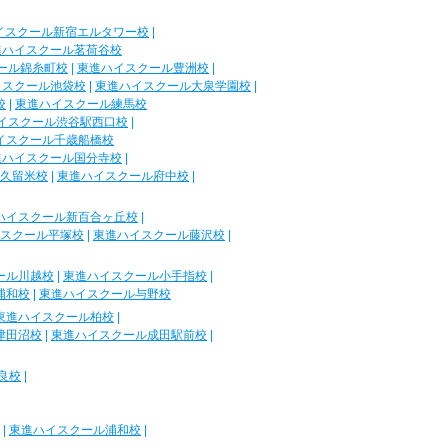
イスクール新宿エルタワー校
|
進ハイスクール茗荷谷校
ール錦糸町校
|
東進ハイスクール豊洲校
|
イスクール池袋校
|
東進ハイスクール大泉学園校
|
校
|
東進ハイスクール練馬校
イスクール渋谷駅西口校
|
イスクール千歳船橋校
進ハイスクール国分寺校
|
久留米校
|
東進ハイスクール府中校
|
ハイスクール新百合ヶ丘校
|
スクール平塚校
|
東進ハイスクール藤沢校
|
ール川越校
|
東進ハイスクール小手指校
|
浦和校
|
東進ハイスクール与野校
東進ハイスクール柏校
|
津田沼校
|
東進ハイスクール成田駅前校
|
良校
|
|
東進ハイスクール浦和校
|