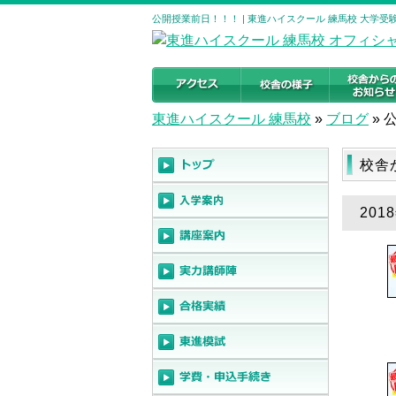
公開授業前日！！！ | 東進ハイスクール 練馬校 大学
東進ハイスクール 練馬校
»
ブログ
»
校舎
201