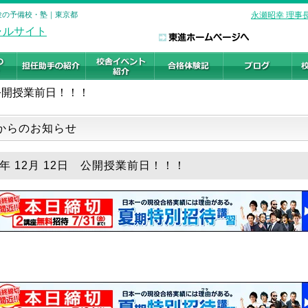
受験の予備校・塾｜東京都
永瀬昭幸 理事
公開授業前日！！！
からのお知らせ
8年 12月 12日 公開授業前日！！！