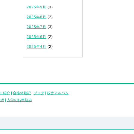
2025年9月
(3)
2025年8月
(2)
2025年7月
(3)
2025年6月
(2)
2025年4月
(2)
ト紹介
|
合格体験記
|
ブログ
|
校舎アルバム
|
請求
|
入学のお申込み