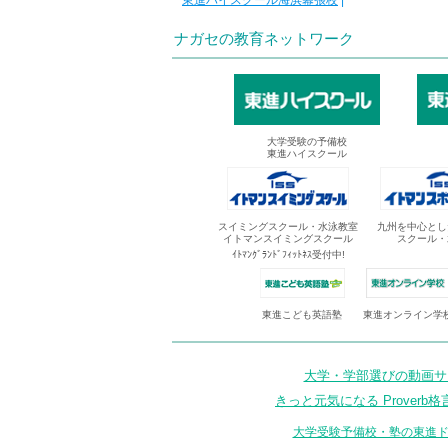
東進ハイスクール海浜幕張校
|
ナガセの教育ネットワーク
大学受験の予備校
東進ハイスクール
スイミングスクール・水泳教室
九州を中心とし
イトマンスイミングスクール
スクール・
ｲﾄﾏﾝｸﾞﾗﾝﾄﾞﾌｨｯﾄﾈｽ受付中!
東進オンライン学
東進こども英語塾
大学・学部選びの動画サイ
きっと元気になる Proverb格
大学受験予備校・塾の東進ド