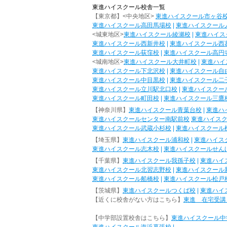
東進ハイスクール校舎一覧
【東京都】<中央地区>
東進ハイスクール市ヶ谷
東進ハイスクール高田馬場校
|
東進ハイスクール
<城東地区>
東進ハイスクール綾瀬校
|
東進ハイス
東進ハイスクール西新井校
|
東進ハイスクール西
東進ハイスクール荻窪校
|
東進ハイスクール高円
<城南地区>
東進ハイスクール大井町校
|
東進ハイ
東進ハイスクール下北沢校
|
東進ハイスクール自
東進ハイスクール中目黒校
|
東進ハイスクール二
東進ハイスクール立川駅北口校
|
東進ハイスクー
東進ハイスクール町田校
|
東進ハイスクール三鷹
【神奈川県】
東進ハイスクール青葉台校
|
東進ハ
東進ハイスクールセンター南駅前校
東進ハイス
東進ハイスクール武蔵小杉校
|
東進ハイスクール
【埼玉県】
東進ハイスクール浦和校
|
東進ハイス
東進ハイスクール志木校
|
東進ハイスクールせん
【千葉県】
東進ハイスクール我孫子校
|
東進ハイ
東進ハイスクール北習志野校
|
東進ハイスクール
東進ハイスクール船橋校
|
東進ハイスクール松戸
【茨城県】
東進ハイスクールつくば校
|
東進ハイ
【近くに校舎がない方はこちら】
東進 在宅受講
【中学部設置校舎はこちら】
東進ハイスクール中