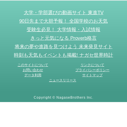
大学・学部選びの動画サイト 東進TV
90日先まで大胆予報！ 全国学校のお天気
受験生必見！ 大学情報・入試情報
きっと元気になる Proverb格言
将来の夢や進路を見つけよう 未来発見サイト
時刻も天気もイベントも掲載! ナガセ世界時計
このサイトについて
リンクについて
お問い合わせ
プライバシーポリシー
データ利用
サイトマップ
ニュースリリース
Copyright © NagaseBrothers Inc.