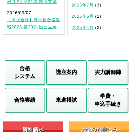
報2026 第21弾 国公立編
2025年7月
(3)
2026/03/07
2025年6月
(2)
【🌸祝合格】練馬校合格速
報2026 第20弾 国公立編
2025年4月
(2)
合格
講座案内
実力講師陣
システム
学費・
合格実績
東進模試
申込手続き
資料請求
入学のお申込み