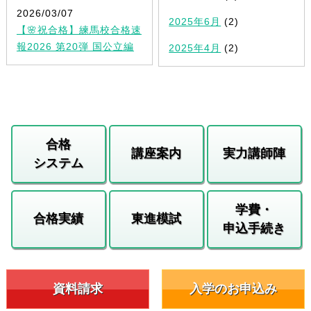
2026/03/07
2025年6月
(2)
【🌸祝合格】練馬校合格速
報2026 第20弾 国公立編
2025年4月
(2)
合格
講座案内
実力講師陣
システム
学費・
合格実績
東進模試
申込手続き
資料請求
入学のお申込み