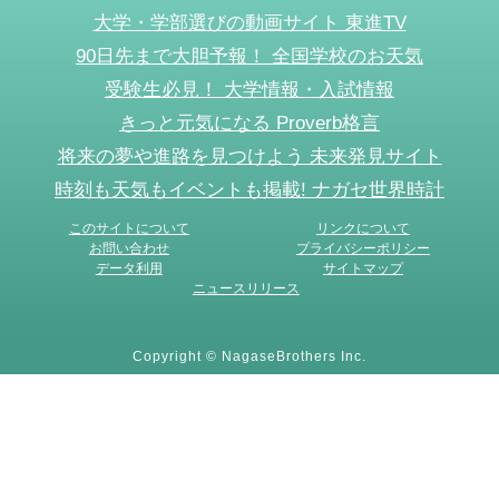
大学・学部選びの動画サイト 東進TV
90日先まで大胆予報！ 全国学校のお天気
受験生必見！ 大学情報・入試情報
きっと元気になる Proverb格言
将来の夢や進路を見つけよう 未来発見サイト
時刻も天気もイベントも掲載! ナガセ世界時計
このサイトについて
リンクについて
お問い合わせ
プライバシーポリシー
データ利用
サイトマップ
ニュースリリース
Copyright © NagaseBrothers Inc.