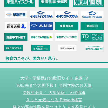
教育力こそが、国力だと思う。
大学・学部選びの動画サイト 東進TV
90日先まで大胆予報！ 全国学校のお天気
受験生必見！ 大学情報・入試情報
きっと元気になる Proverb格言
将来の夢や進路を見つけよう 未来発見サイト