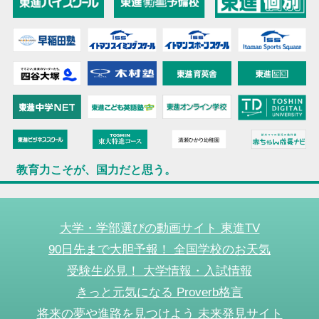
教育力こそが、国力だと思う。
大学・学部選びの動画サイト 東進TV
90日先まで大胆予報！ 全国学校のお天気
受験生必見！ 大学情報・入試情報
きっと元気になる Proverb格言
将来の夢や進路を見つけよう 未来発見サイト