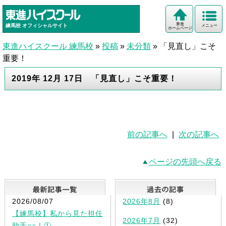
東進
練馬校
オフィシャルサイト
メニュー
ホームページ
東進ハイスクール 練馬校
»
投稿
»
未分類
»
「見直し」こそ
重要！
2019年 12月 17日 「見直し」こそ重要！
前の記事へ
|
次の記事へ
ページの先頭へ戻る
最新記事一覧
2026/08/07
2026年8月
(8)
【練馬校】私から見た担任
2026年7月
(32)
助手○○！①