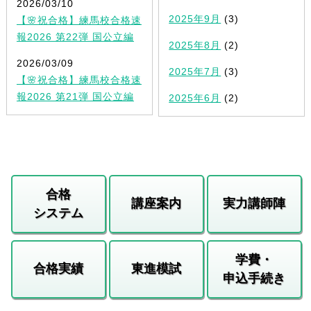
2026/03/10
2025年9月
(3)
【🌸祝合格】練馬校合格速
報2026 第22弾 国公立編
2025年8月
(2)
2026/03/09
2025年7月
(3)
【🌸祝合格】練馬校合格速
報2026 第21弾 国公立編
2025年6月
(2)
合格
講座案内
実力講師陣
システム
学費・
合格実績
東進模試
申込手続き