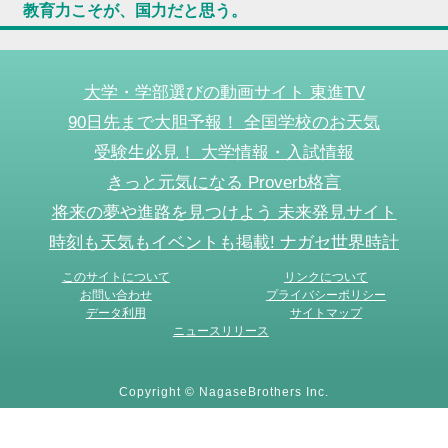
教育力こそが、国力だと思う。
大学・学部選びの動画サイト 東進TV
90日先まで大胆予報！ 全国学校のお天気
受験生必見！ 大学情報・入試情報
きっと元気になる Proverb格言
将来の夢や進路を見つけよう 未来発見サイト
時刻も天気もイベントも掲載! ナガセ世界時計
このサイトについて
リンクについて
お問い合わせ
プライバシーポリシー
データ利用
サイトマップ
ニュースリリース
Copyright © NagaseBrothers Inc.