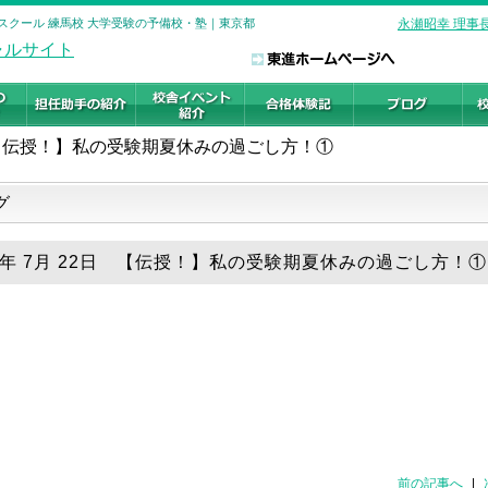
スクール 練馬校 大学受験の予備校・塾｜東京都
永瀬昭幸 理事
【伝授！】私の受験期夏休みの過ごし方！①
グ
25年 7月 22日 【伝授！】私の受験期夏休みの過ごし方！①
前の記事へ
|