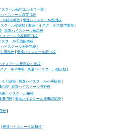
イスクール新宿エルタワー校
|
進ハイスクール茗荷谷校
ール錦糸町校
|
東進ハイスクール豊洲校
|
イスクール池袋校
|
東進ハイスクール大泉学園校
|
校
|
東進ハイスクール練馬校
イスクール渋谷駅西口校
|
イスクール千歳船橋校
進ハイスクール国分寺校
|
久留米校
|
東進ハイスクール府中校
|
ハイスクール新百合ヶ丘校
|
スクール平塚校
|
東進ハイスクール藤沢校
|
ール川越校
|
東進ハイスクール小手指校
|
浦和校
|
東進ハイスクール与野校
東進ハイスクール柏校
|
津田沼校
|
東進ハイスクール成田駅前校
|
良校
|
|
東進ハイスクール浦和校
|