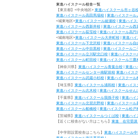
東進ハイスクール校舎一覧
【東京都】<中央地区>
東進ハイスクール市ヶ谷
東進ハイスクール高田馬場校
|
東進ハイスクール
<城東地区>
東進ハイスクール綾瀬校
|
東進ハイス
東進ハイスクール西新井校
|
東進ハイスクール西
東進ハイスクール荻窪校
|
東進ハイスクール高円
<城南地区>
東進ハイスクール大井町校
|
東進ハイ
東進ハイスクール下北沢校
|
東進ハイスクール自
東進ハイスクール中目黒校
|
東進ハイスクール二
東進ハイスクール立川駅北口校
|
東進ハイスクー
東進ハイスクール町田校
|
東進ハイスクール三鷹
【神奈川県】
東進ハイスクール青葉台校
|
東進ハ
東進ハイスクールセンター南駅前校
東進ハイス
東進ハイスクール武蔵小杉校
|
東進ハイスクール
【埼玉県】
東進ハイスクール浦和校
|
東進ハイス
東進ハイスクール志木校
|
東進ハイスクールせん
【千葉県】
東進ハイスクール我孫子校
|
東進ハイ
東進ハイスクール北習志野校
|
東進ハイスクール
東進ハイスクール船橋校
|
東進ハイスクール松戸
【茨城県】
東進ハイスクールつくば校
|
東進ハイ
【近くに校舎がない方はこちら】
東進 在宅受講
【中学部設置校舎はこちら】
東進ハイスクール中