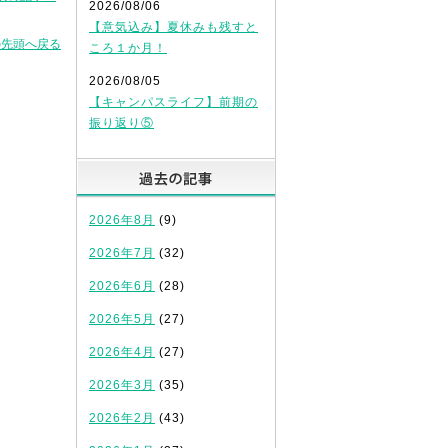
2026/08/06
【意気込み】夏休みも残すと
の先頭へ戻る
ころ１か月！
2026/08/05
【キャンパスライフ】前期の
振り返り⑤
過去の記事
2026年8月
(9)
2026年7月
(32)
2026年6月
(28)
2026年5月
(27)
2026年4月
(27)
2026年3月
(35)
2026年2月
(43)