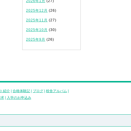
2026年1月
(27)
2025年12月
(26)
2025年11月
(27)
2025年10月
(30)
2025年9月
(26)
ト紹介
|
合格体験記
|
ブログ
|
校舎アルバム
|
請求
|
入学のお申込み