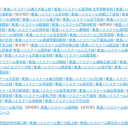
校
|
東進ハイスクール勝どき駅上校
|
東進ハイスクール新宿校 大学受験本科
|
東進ハ
人形町校
<城北地区>
東進ハイスクール赤羽校
|
東進ハイスクール本郷三丁目校
|
東
クール金町校
|
東進ハイスクール亀戸校
|
東進ハイスクール北千住校
|
東進ハイスク
葛西校
|
東進ハイスクール船堀校
|
東進ハイスクール門前仲町校
<城西地区>
東進ハ
寺校
|
東進ハイスクール石神井校
|
東進ハイスクール巣鴨校
|
東進ハイスクール成増
スクール蒲田校
|
東進ハイスクール五反田校
|
東進ハイスクール三軒茶屋校
|
東進ハ
由が丘校
|
東進ハイスクール成城学園前駅校
|
東進ハイスクール千歳烏山校
|
東進ハ
子玉川校
<東京都下>
東進ハイスクール吉祥寺南口校
|
東進ハイスクール国立校
|
東
ル田無校
東進ハイスクール調布校
|
東進ハイスクール八王子校
|
東進ハイスクール東
校
|
東進ハイスクール武蔵小金井校
|
東進ハイスクール武蔵境校
|
イスクール厚木校
|
東進ハイスクール川崎校
|
東進ハイスクール湘南台東口校
|
東進
クールたまプラーザ校
|
東進ハイスクール鶴見校
|
東進ハイスクール登戸校
|
東進ハイ
横浜校
|
クール大宮校
|
東進ハイスクール春日部校
|
東進ハイスクール川口校
|
東進ハイスク
げん台校
|
東進ハイスクール草加校
|
東進ハイスクール所沢校
|
東進ハイスクール南
スクール市川駅前校
|
東進ハイスクール稲毛海岸校
|
東進ハイスクール海浜幕張校
|
新浦安校
|
東進ハイスクール新松戸校
|
東進ハイスクール千葉校
|
東進ハイスクール
校
|
東進ハイスクール南柏校
|
東進ハイスクール八千代台校
スクール取手校
【静岡県】
東進ハイスクール静岡校
【奈良県】
東進ハイスクール奈
コース
学部吉祥寺南口校
|
東進ハイスクール勝どき駅上校
|
東進ハイスクール新百合ヶ丘校