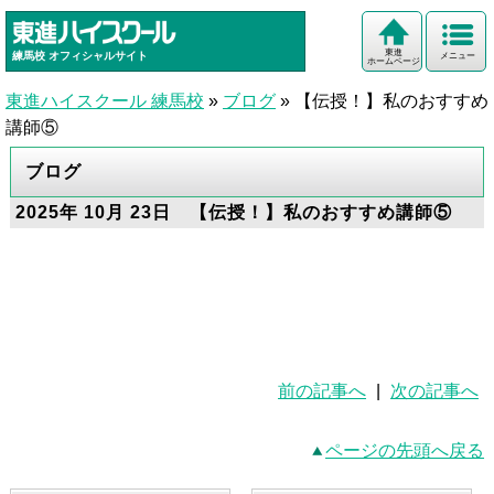
東進
練馬校
オフィシャルサイト
メニュー
ホームページ
東進ハイスクール 練馬校
»
ブログ
»
【伝授！】私のおすすめ
講師⑤
ブログ
2025年 10月 23日 【伝授！】私のおすすめ講師⑤
前の記事へ
|
次の記事へ
ページの先頭へ戻る