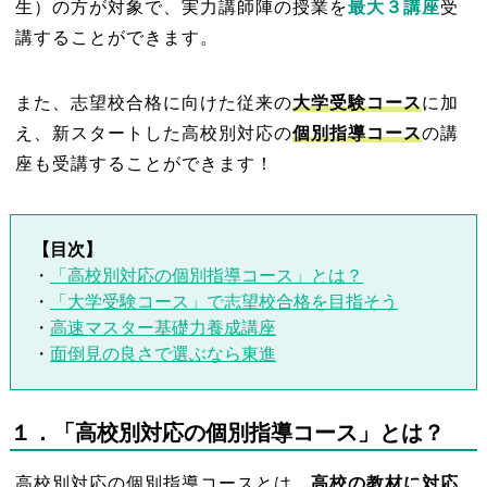
生）の方が対象で、実力講師陣の授業を
最大３講座
受
講することができます。
また、志望校合格に向けた従来の
大学受験コース
に加
え、新スタートした高校別対応の
個別指導コース
の講
座も受講することができます！
【目次】
・
「高校別対応の個別指導コース」とは？
・
「大学受験コース」で志望校合格を目指そう
・
高速マスター基礎力養成講座
・
面倒見の良さで選ぶなら東進
１
．「高校別対応の個別指導コース」とは？
高校別対応の個別指導コースとは、
高校の教材に対応