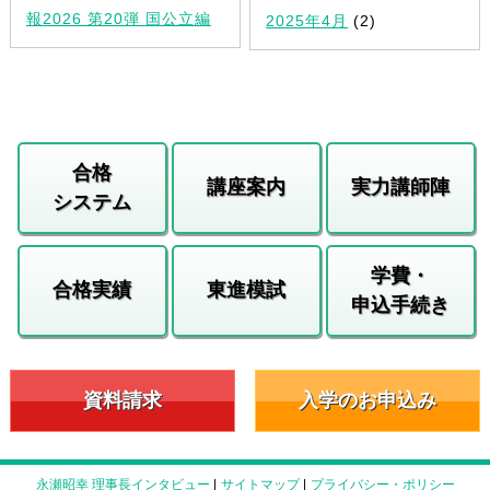
報2026 第20弾 国公立編
2025年4月
(2)
合格
講座案内
実力講師陣
システム
学費・
合格実績
東進模試
申込手続き
資料請求
入学のお申込み
永瀬昭幸 理事長インタビュー
|
サイトマップ
|
プライバシー・ポリシー