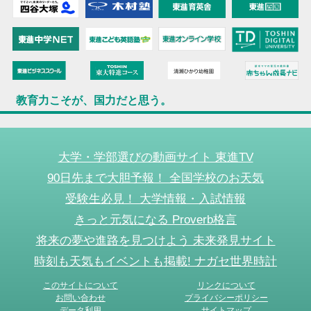
教育力こそが、国力だと思う。
大学・学部選びの動画サイト 東進TV
90日先まで大胆予報！ 全国学校のお天気
受験生必見！ 大学情報・入試情報
きっと元気になる Proverb格言
将来の夢や進路を見つけよう 未来発見サイト
時刻も天気もイベントも掲載! ナガセ世界時計
このサイトについて
リンクについて
お問い合わせ
プライバシーポリシー
データ利用
サイトマップ