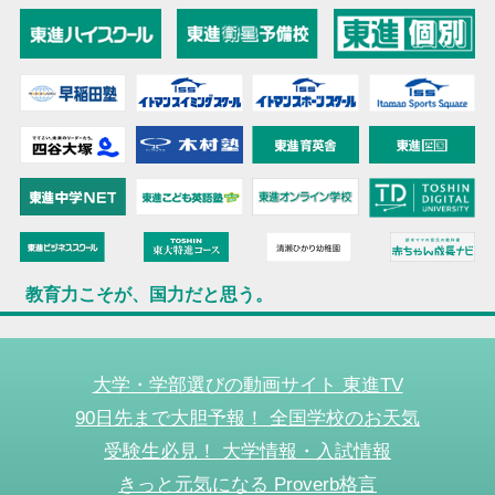
教育力こそが、国力だと思う。
大学・学部選びの動画サイト 東進TV
90日先まで大胆予報！ 全国学校のお天気
受験生必見！ 大学情報・入試情報
きっと元気になる Proverb格言