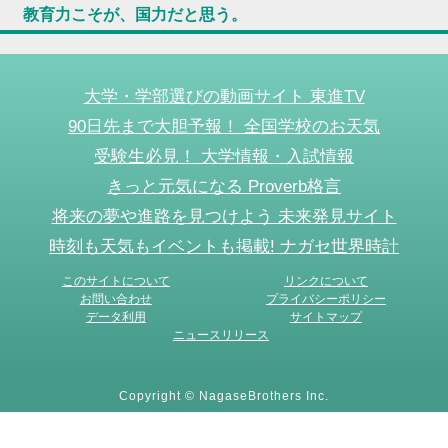
教育力こそが、国力だと思う。
大学・学部選びの動画サイト 東進TV
90日先まで大胆予報！ 全国学校のお天気
受験生必見！ 大学情報・入試情報
きっと元気になる Proverb格言
将来の夢や進路を見つけよう 未来発見サイト
時刻も天気もイベントも掲載! ナガセ世界時計
このサイトについて
リンクについて
お問い合わせ
プライバシーポリシー
データ利用
サイトマップ
ニュースリリース
Copyright © NagaseBrothers Inc.