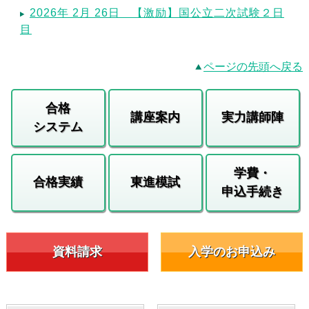
2026年 2月 26日 【激励】国公立二次試験２日
目
ページの先頭へ戻る
合格
講座案内
実力講師陣
システム
学費・
合格実績
東進模試
申込手続き
資料請求
入学のお申込み